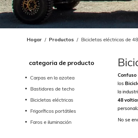
Hogar
/
Productos
/
Bicicletas eléctricas de 48
Bici
categoria de producto
Confuso
Carpas en la azotea
los
Bicic
Bastidores de techo
la indust
Bicicletas eléctricas
48 voltio
personali
Frigoríficos portátiles
No se en
Faros e iluminación